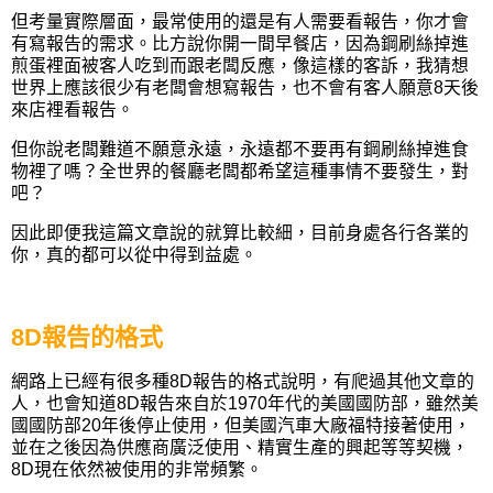
但考量實際層面，最常使用的還是有人需要看報告，你才會
有寫報告的需求。比方說你開一間早餐店，因為鋼刷絲掉進
煎蛋裡面被客人吃到而跟老闆反應，像這樣的客訴，我猜想
世界上應該很少有老闆會想寫報告，也不會有客人願意8天後
來店裡看報告。
但你說老闆難道不願意永遠，永遠都不要再有鋼刷絲掉進食
物裡了嗎？全世界的餐廳老闆都希望這種事情不要發生，對
吧？
因此即便我這篇文章說的就算比較細，目前身處各行各業的
你，真的都可以從中得到益處。
8D報告的格式
網路上已經有很多種8D報告的格式說明，有爬過其他文章的
人，也會知道8D報告來自於1970年代的美國國防部，雖然美
國國防部20年後停止使用，但美國汽車大廠福特接著使用，
並在之後因為供應商廣泛使用、精實生產的興起等等契機，
8D現在依然被使用的非常頻繁。