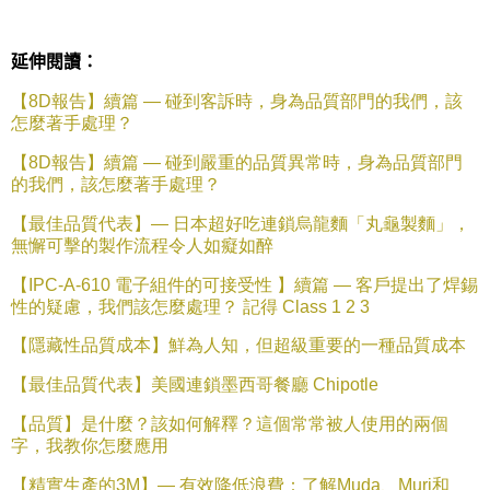
延伸閱讀：
【
8D
報告】續篇
—
碰到客訴時，身為品質部門的我們，該
怎麼著手處理？
【
8D
報告】續篇
—
碰到嚴重的品質異常時，身為品質部門
的我們，該怎麼著手處理？
【最佳品質代表】—
日本超好吃連鎖烏龍麵「丸龜製麵」，
無懈可擊的製作流程令人如癡如醉
【
IPC-A-610
電子組件的可接受性
】續篇
—
客戶提出了焊錫
性的疑慮，我們該怎麼處理？
記得
Class 1 2 3
【隱藏性品質成本】鮮為人知，但超級重要的一種品質成本
【最佳品質代表】美國連鎖墨西哥餐廳
Chipotle
【品質】是什麼？該如何解釋？這個常常被人使用的兩個
字，我教你怎麼應用
【精實生產的
3M
】—
有效降低浪費：了解
Muda
、
Muri
和