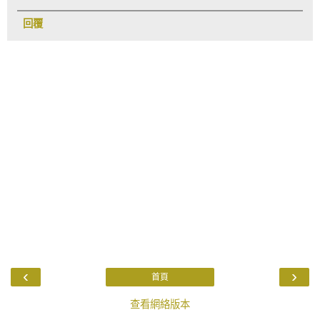
回覆
‹
›
首頁
查看網絡版本