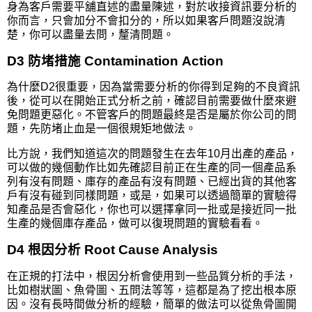
身為客戶需要平舖直述的盡量陳述，對於收接資訊要分析的
你而言，只會加分不會扣分的，所以如果客戶問題沒說清
楚，你可以盡量去問，釐清問題。
D3 防堵措施 Contamination Action
為什麼D2很重要，因為當需要分析的你得到足夠的不良資訊
後，從可以在開始正式分析之前，確認目前需要做什麼來避
免問題更惡化。不管客戶的問題最終是否是屬於你公司的問
題，先防堵止血是一個很規矩地做法。
比方說，我們知道這次的問題發生在去年10月出產的產品，
可以做的幾個動作比如先確認目前正在生產的同一個產品系
列有沒有問題、庫存的產品有沒有問題、已經出貨的其他客
戶有沒有碰到同樣問題，或是，如果可以透過簡單的實驗得
知產品是否會惡化，你也可以選擇拿同一批或是接近同一批
生產的幾個庫存產品，做可以復現問題的實驗看看。
D4 根因分析 Root Cause Analysis
在正規的打法中，根因分析會使用到一些品質分析的手法，
比如樹狀圖、魚骨圖、五問法等等，這都是為了挖出根本原
因。沒有長時間做分析的經驗，簡單的做法可以從魚骨圖開