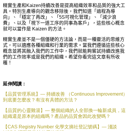
精實生產和
Kaizen
持續改善是提高組織效率和品質的強大工
具。特別生產導向的觀念移除後，我們知道「過程為導
向」、「穩定了再改」、「
5S
可視化管理」、「減少浪
費」、以及「視下一道工序的同事為客戶」，這些核心概念
就可以當作是
Kaizen
的方法。
精實生產並不是一個僵硬的方法論，而是一種靈活的思維方
式，可以適應各種組織和行業的需求。當我們遵循這些核心
概念並將其融入我們的工作中，我們就能夠嘗試持續改進我
們的工作效率或是我們的組織。希望你看完這文章有所收
穫！
延伸閱讀：
【品質管理系統】—
持續改善
（
Continuous Improvement
）
到底要怎麼改？有沒有具體的方法？
【品質的心靈雞湯】—
整個組織的人全部換一輪新成員，這
組織還是原本的組織嗎？產品的品質會因此改變嗎？
【
CAS Registry Number
化學文摘社登記號碼】—
淺談