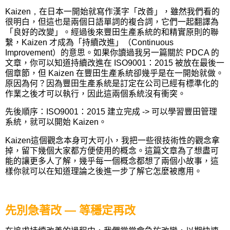
Kaizen，
在日本一開始就寫作漢字「改善」，雖然我們看的
很明白，但這也是兩個日語單詞的複合詞，它們一起翻譯為
「良好的改變」。經過後來豐田生產系統的和精實原則的聯
繫，
Kaizen
才成為「持續改進」（Continuous
Improvement）的意思。如果你讀過我另一篇關於
PDCA
的
文章，你可以知道持續改進在
ISO9001
：
2015
被放在最後一
個章節，但
Kaizen
在豐田生產系統卻幾乎是在一開始就做。
原因為何？因為豐田生產系統是訂定在公司已經有標準化的
作業之後才可以執行，因此這兩個系統沒有衝突。
先後順序：
ISO9001
：
2015
建立完成
->
可以學習豐田管理
系統，就可以開始
Kaizen
。
Kaizen
這個觀念本身可大可小，我把一些很技術性的觀念拿
掉，留下幾個大家都方便使用的概念。這篇文章為了想盡可
能的讓更多人了解，幾乎每一個概念都想了兩個小故事，這
樣你就可以在知道理論之後進一步了解它怎麼被應用。
先別急著改
—
等穩定再改