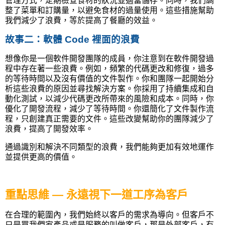
管理方式，定期檢查食材的狀況並適當儲存。同時，我們調
整了菜單和訂購量，以避免食材的過量使用。這些措施幫助
我們減少了浪費，等於提高了餐廳的效益。
故事二：軟體 Code 裡面的浪費
想像你是一個軟件開發團隊的成員，你注意到在軟件開發過
程中存在著一些浪費。例如，頻繁的代碼更改和修復，過多
的等待時間以及沒有價值的文件製作。你和團隊一起開始分
析這些浪費的原因並尋找解決方案。你採用了持續集成和自
動化測試，以減少代碼更改所帶來的風險和成本。同時，你
優化了開發流程，減少了等待時間。你還簡化了文件製作流
程，只創建真正需要的文件。這些改變幫助你的團隊減少了
浪費，提高了開發效率。
通過識別和解決不同類型的浪費，我們能夠更加有效地運作
並提供更高的價值。
重點思維
—
永遠視下一道工序為客戶
在合理的範圍內，我們始終以客戶的需求為導向。但客戶不
只是買我們家產品或是服務的叫做客戶，那是外部客戶，有