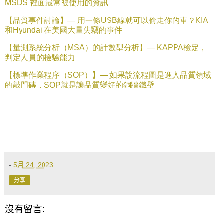
MSDS
裡面最常被使用的資訊
【品質事件討論】—
用
一條
USB
線就可以偷走你的車？
KIA
和
Hyundai
在美國大量失竊的事件
【量測系統分析（
MSA
）的計數型分析】—
KAPPA
檢定，
判定人員的檢驗能力
【標準作業程序（
SOP
）】—
如果說流程圖是進入品質領域
的敲門磚，
SOP
就是讓品質變好的銅牆鐵壁
-
5月 24, 2023
分享
沒有留言: