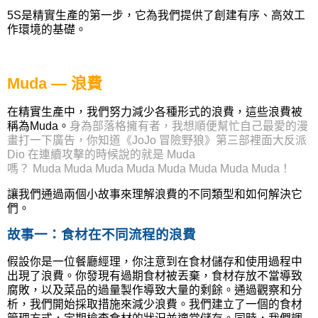
5S
是精實生產的第一步，它為我們提供了創建有序、高效工
作環境的基礎。
Muda —
浪費
在精實生產中，我們努力減少各種形式的浪費，這些浪費被
稱為
Muda
。
身為部落格擁有者，我想順便幫忙自己最愛的漫
畫打一下廣告，你知道《JoJo 冒險野狼》第三部裡面大反派
Dio 在連續攻擊的時候說的就是 Muda
嗎？
Muda
Muda
Muda
Muda
Muda
Muda
Muda
Muda
！
讓我們通過兩個小故事來理解浪費的不同類型和如何解決它
們。
故事一：食材在不同流程的浪費
假設你是一位餐廳經理，你注意到在食材儲存和使用過程中
出現了浪費。你發現有過期食材被丟棄，食材存放不當導致
腐敗，以及菜品的過量製作導致大量的剩餘。通過觀察和分
析，我們開始採取措施來減少浪費。我們建立了一個的食材