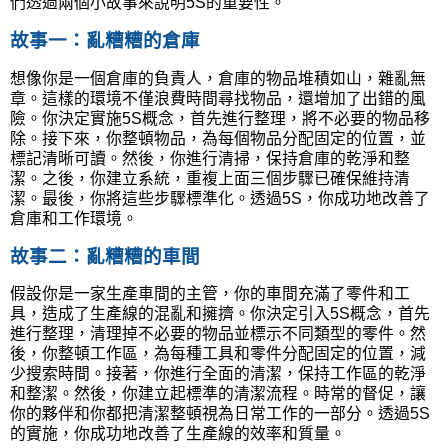
們透過兩個小故事來說明
5S
的重要性。
故事一：亂糟糟的倉庫
想像你是一個倉庫的負責人，倉庫的物品堆積如山，雜亂無
章。這樣的環境不僅浪費時間尋找物品，還增加了出錯的風
險。你決定實施
5S
概念，首先進行整理，將不必要的物品移
除。接下來，你整頓物品，為每個物品分配固定的位置，並
標記清晰可讀。然後，你進行清掃，保持倉庫的乾淨和整
潔。之後，你建立系統，重複上面三個步驟已確保維持清
潔。最後，你將這些步驟標準化。透過
5S
，你成功地改善了
倉庫和工作環境。
故事二：亂糟糟的車間
假設你是一家生產車間的主管，你的車間充滿了零件和工
具，造成了生產線的混亂和擁擠。你決定引入
5S
概念，首先
進行整理，清理掉不必要的物品並標示不同類型的零件。然
後，你整頓工作區，為每種工具和零件分配固定的位置，減
少搜索時間。接著，你進行全面的清潔，保持工作區的乾淨
和整潔。然後，你建立起標準的清潔流程。時常的督促，讓
你的夥伴和你都把清潔整頓視為日常工作的一部分。透過
5S
的實施，你成功地改善了生產線的效率和質量。