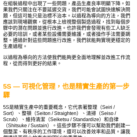
在組裝過程中出現了一些問題，產品生產良率明顯下降。如
果我們只關注在不要延遲交貨，我們可能會試圖快速解決問
題，但這可能只是治標不治本。以過程為導向的方法，我們
應該到現場觀察，從根本上檢視整個製造過程，找到每個步
驟中的潛在問題並進行改進。也許我們會發現有些工人缺乏
必要的培訓，或者某些設備需要維護，或者操作手法需要調
整。通過針對這些問題進行改進，我們就能夠實現更穩定的
生產過程。
以過程為導向的方法使我們能夠更全面地理解並改進工作流
程，從而得到更好的結果。
5S —
可視化管理，也是精實生產的第一步
驟
5S
是精實生產中的重要概念，它代表著整理（
Seiri /
Sort
）、整頓（
Seiton / Straighten
）、清掃（
Seiso /
Scrub
）、維持清潔（
Seiketsu / Standardize
）和自律
（
Shitsuke / Sustain
）。這些步驟不僅可以幫助我們創建一
個整潔、有秩序的工作環境，還可以改善效率和品質。讓我