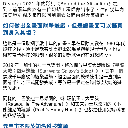
Disney+ 2021 年的影集
《Behind the Attraction》提
到，前兩年終於有一位幻想工程師做出來了，估計幾年內
這隻燈籠調皮鬼可以回到幽靈公館內跟大家碰面。
如何做出全畫面射擊遊戲，但是讓畫面可以擬真
到身入其境？
這也是一個耽擱了數十年的計畫。早在星際大戰在 1980 年代
爆紅之後，迪士尼就有計畫把電影場景搬到現實世界。也是
礙於當時科技的限制，很多的幻想就停留在幻想階段。
2019 年，加州的迪士尼樂園，終於開放星際大戰園區
《
星際
大戰：銀河邊緣（
Star Wars: Galaxy’s Edge
）
》，其中一個
駕駛千年鷹號的遊樂設施，裡面畫面的軟體技術是一直到開
園前半年才正式開發完成，等於是一個走在時代最尖端的遊
樂設施。
同樣的，巴黎迪士尼樂園的《料理鼠王：大冒險
（
Ratatouille: The Adventure
）
》和東京迪士尼樂園的
《小
熊維尼的獵狐
（
Pooh’s Hunny Hunt
）
》也都是使用尖端科技
的遊樂設施。
元宇宙不限於知名科技龍頭