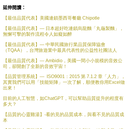
延伸閱讀：
【最佳品質代表】美國連鎖墨西哥餐廳
Chipotle
【最佳品質代表】—
日本超好吃連鎖烏龍麵「丸龜製麵」，
無懈可擊的製作流程令人如癡如醉
【最佳品質代表】—
中華民國旅行業品質保障協會
（
TQAA
），台灣旅遊業中最具代表性的公益性社團法人
【最佳品質代表】—
Ambidio
，美國一間小小規模的音效公
司，卻開創了全新的音效宇宙！
【品質管理系統】—
ISO9001
：
2015
第
7.1.2
章「人力」，
其實我們可以用「技能矩陣」一次了解，順便教你用
Excel
做
出來！
目前的人工智慧，如
ChatGPT
，可以幫助品質提升的程度有
多大？
【品質的心靈雞湯】
-
看的見的品質成本，與看不見的品質成
本