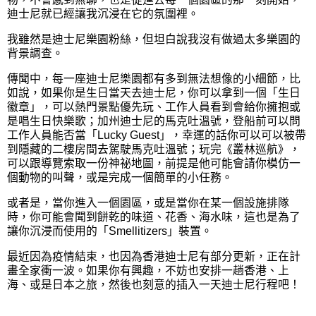
迪士尼就已經讓我沉浸在它的氛圍裡。
我雖然是迪士尼樂園粉絲，但坦白說我沒有做過太多樂園的
背景調查。
傳聞中，每一座迪士尼樂園都有多到無法想像的小細節，比
如說，如果你是生日當天去迪士尼，你可以拿到一個「生日
徽章」，可以熱門景點優先玩、工作人員看到會給你擁抱或
是唱生日快樂歌；加州迪士尼的馬克吐溫號，登船前可以問
工作人員能否當「Lucky Guest」，幸運的話你可以可以被帶
到隱藏的二樓房間去駕駛馬克吐溫號；玩完《叢林巡航》，
可以跟導覽索取一份神祕地圖，前提是他可能會請你模仿一
個動物的叫聲，或是完成一個簡單的小任務。
或者是，當你進入一個園區，或是當你在某一個設施排隊
時，你可能會聞到餅乾的味道、花香、海水味，這也是為了
讓你沉浸而使用的
「Smellitizers」裝置。
最近因為疫情結束，也因為香港迪士尼有部分更新，正在計
畫全家衝一波。如果你有興趣，不妨也安排一趟香港、上
海、或是日本之旅，然後也刻意的插入一天迪士尼行程吧！