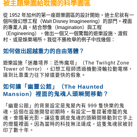
被主題樂園給耽擱的科學園區
從 1952 年加州的第一座遊樂園區的設計開始，迪士尼就有一
個叫做幻想工程（Walt Disney Imagineering）
的部門。裡面
的專業人員，結合想像（Imagination）與工程
（Engineering），做出一個又一個驚豔的遊樂設施、渡假
村、或是娛樂場所。我從不勝枚舉的例子中找幾個
：
如何做出超越重力的自由落體？
遊樂設施
「迷離境界：恐怖魔塔」（The Twilight Zone
Tower of Terror），幻想工程師透過機動滑輪拉動電梯，
達到比靠重力往下掉還要快的假象。
如何讓「幽靈公館」（The Haunted
Mansion）裡面的鬼魂人頭瞬間移動？
「幽靈公館」的背景設定是鬼屋內有 999 隻快樂的鬼
魂，這個在設施開發初期時，有設定一隻提著燈籠的鬼
魂，會隨著光影，讓這隻調皮鬼魂的頭瞬間移動到它手上
的燈籠裡面。因為當時的科技無法達成，這隻鬼魂就被封
印了數十年。