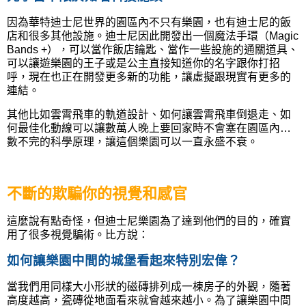
因為華特迪士尼世界的園區內不只有樂園，也有迪士尼的飯
店和很多其他設施。迪士尼因此開發出一個魔法手環（Magic
Bands +），可以當作飯店鑰匙、當作一些設施的通關道具、
可以讓遊樂園的王子或是公主直接知道你的名字跟你打招
呼，現在也正在開發更多新的功能，讓虛擬跟現實有更多的
連結。
其他比如雲霄飛車的軌道設計、如何讓雲霄飛車倒退走、如
何最佳化動線可以讓數萬人晚上要回家時不會塞在園區內…
數不完的科學原理，讓這個樂園可以一直永盛不衰。
不斷的欺騙你的視覺和感官
這麼說有點奇怪，但迪士尼樂園為了達到他們的目的，確實
用了很多視覺騙術。比方說：
如何讓樂園中間的城堡看起來特別宏偉？
當我們用同樣大小形狀的磁
磚排列成一棟房子的外觀，隨著
高度越高，瓷磚從地面看來就會越來越小。為了讓樂園中間