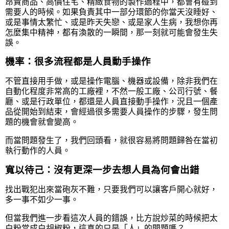
昂貴商品、高價住宅、精緻食物的製作過程中，都會有碰到
需要人的時候。如果負責其中一部分環節的你當天沒睡好
、
或是
事情太繁忙
、
或是昨天
失戀、
或是
家人生病，我想你再
怎麼集中精神，都有渙散的一瞬間，那一刻就可能會發生失
誤。
機率：很多流程都是人員動手操作
不管直接用手做，或是操作電腦、機器或設備，除非我們在
自動化程度非常高的工廠裡，不然一般工廠、公司行號、餐
廳、或是行政單位，都還是人員直接動手操作，況且一個產
品從開始到結束，會經過很多需要人員操作的步驟，發生問
題的機會就會變高。
而當問題發生了，我們回頭看，就很容易將問題歸咎在當初
執行動作的人員。
寬以待己：沒有更深一步去想人員為何會出錯
找出戰犯出來當砲灰不難，只要我們可以讓客戶開心就好，
多一事不如少一事。
但當我們進一步看這次人員的錯誤，比方說炒菜的時候把太
白粉當成白胡椒粉，這真的只是「人」的問題嗎？