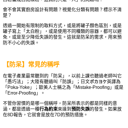
會不會其實廚房設計有問題？視覺化分類有問題？標示不清
楚？
透過一開始有限制的取料方式，或是將罐子顏色區別，或是
罐子寫上「太白粉」，或是使用不同種類的容器，都可以避
免，或是至少降低失誤的發生。這就是防呆的需求，用來預
防不小心的失誤。
【防呆】常見的稱呼
在電子產業最常聽到的「防呆」，以前上課也聽過老師叫它
「愚巧法」；
大陸有聽過叫「防誤」
；
日文
ポカヨケ
英譯為
「Poka-Yoke」
；
歐美人士稱之為「Mistake-Proofing」或是
「Error-Proofing」。
不管你習慣的是哪一個稱呼，防呆所表示的都是同樣的意
涵，都是透過一種
行為約束
來達到
預防失誤
的發生。如果放
在8D報告，它就會是放在7D的預防措施。