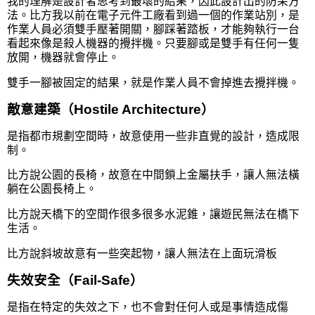
我的理解是設計者思考到最壞的結果，因此設計出的防呆方
法。比方我以前在電子元件工廠看到過一個的作業站別，是
作業人員必須雙手壓著開關，腳踩著踏板，才能夠執行一台
看起來像是殺人機器的攪拌機。只要腳或是雙手有任何一隻
放開，機器就會停止。
雙手一腳被固定的結果，就是作業人員不會掉進去攪拌機。
敵意建築（Hostile Architecture）
是指都市規劃空間時，故意使用一些非直覺的設計，造成限
制。
比方說公園的長椅，故意在中間鎖上金屬扶手，讓人無法橫
躺在公園長椅上。
比方說天橋下的空間作很多很多水泥錐，讓遊民無法在橋下
生活。
比方說斜坡故意有一些突起物，讓人無法在上面玩滑板
失效安全（Fail-Safe）
是指在特定的失效之下，也不會對任何人或是事情造成傷