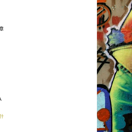
章
A
什