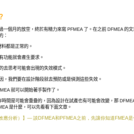
？
過一個月的放空，終於有精力來寫 PFMEA 了。在之前 DFMEA 的文
的：
材料都是正常的。
，有功能就會產生要求。
盪的去思考可能會出現的失效模式。
原因，我們要在設計階段就去預防或是偵測這些失效。
MEA 就可以開始著手製作了。
的製作時間是可能會重疊的，因為設計在試產也有可能會改變，那 DFME
MEA 是什麼，可以先看看下面文章。
效應分析）】—
談
DFMEA
和
PFMEA
之前，先讓你知道
FMEA
是