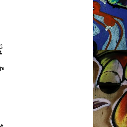
成
產
作
詳