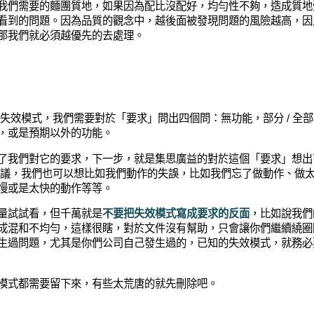
我們需要的麵團質地，如果因為配比沒配好，均勻性不夠，造成質地
看到的問題。因為品質的觀念中，越後面被發現問題的風險越高，因
那我們就必須越優先的去處理。
潛在失效模式，我們需要對於「要求」問出四個問：
無功能，
部分 / 全
，或是
預期以外的功能。
了我們對它的要求，下一步，就是集思廣益的對於這個
「要求」想出
冊建議，我們也可以想比如我們動作的失誤，比如我們忘了做動作、做
慢或是太快的動作等等。
量試試看，但千萬就是
不要把失效模式寫成要求的反面
，比如說我們
成混和不均勻，這樣很瞎，對於文件沒有幫助，只會讓你們繼續繞圈
生過問題，尤其是你們公司自己發生過的，已知的失效模式，就務必
模式都需要留下來，有些太荒唐的就先刪除吧。