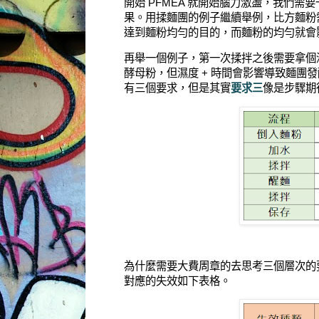
開始 PFMEA 就開始腦力激盪，我們
果。用揉麵團的例子繼續舉例，比方麵粉
達到麵粉均勻的目的，而麵粉的均勻就會
再舉一個例子，第一次揉拌之後需要拿個
酵母粉，但濕度 + 時間會影響導致麵
有三個要求，但是其實
要求三
像是步驟期
為什麼需要大費周章的去思考三個層次的
對應的失效如下表格。