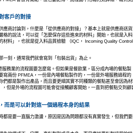
對客戶的對接
供應商討論到，什麼是「從供應商的對接」？基本上就是供應商送貨
嚴格的說法，可以從「怎麼保存這些進來的材料」開始，也就是入料
」，也就是從入料品質檢驗 （IQC， Incoming Quality Contro
那一刻，通常我們就會寫到「包裝出貨」為止。
清楚服務業的流程圖要怎麼寫。但如果是餐飲業，區分成內場的餐點製
寫兩份 PFMEA，一份是內場餐點製作的，一份是外場服務過程的
你們都是製作出產品，而且要更細其實不同種類的餐點甚至會因為材
A），但是外場的流程圖可能會從接觸顧客開始，一直到把餐點交到顧
，而是可以針對這一個過程本身的結果
模式時都是要一直腦力激盪，原因是因為問題都沒有真實發生，但我們要