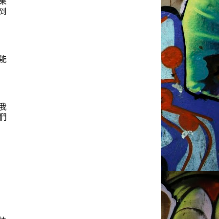
果
到
能
我
們