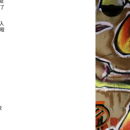
結
為了
入
流程
求