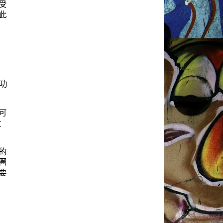
受
此
部功
可
太
的
圈
要