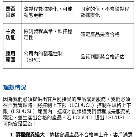
是否
隨製程數據變化，可能
固定的值，不會隨製程
固定
動態更新
數據變化
主要
檢測製程異常，監控穩
確定產品是否合格
功能
定性
應用
公司內的製程控制
品質判斷與合格評估
範圍
（
SPC
）
理想情況
因為我們必須提供出客戶能接受的產品或是服務，我們必須
在自我管理時，將控制上下限（
LCL/UCL
）控制在規格上下
限（
LSL/USL
）範圍內，這樣才能保證我們製程或是服務的
穩定，並生產出合格的產品。若
LCL/UCL
超出
LSL/USL
，
可能會是因為：
製程變異過大
：這樣會讓產品不合格率上升，客戶滿意