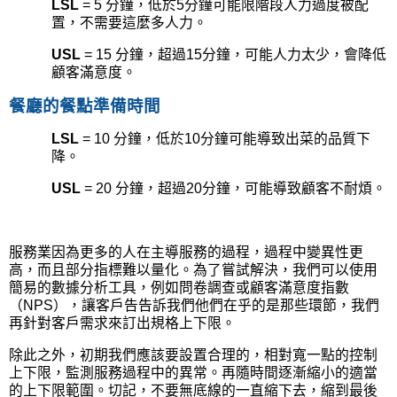
LSL
= 5
分鐘，低於
5
分鐘可能限階段人力過度被配
置，不需要這麼多人力。
USL
= 15
分鐘，超過
15
分鐘，可能人力太少，會降低
顧客滿意度。
餐廳的餐點準備時間
LSL
= 10
分鐘，低於
10
分鐘可能導致出菜的品質下
降。
USL
= 20
分鐘，超過
20
分鐘，可能導致顧客不耐煩。
服務業因為更多的人在主導服務的過程，過程中變異性更
高，而且部分指標難以量化。為了嘗試解決，我們可以使用
簡易的數據分析工具，例如問卷調查或顧客滿意度指數
（
NPS
），讓客戶告告訴我們他們在乎的是那些環節，我們
再針對客戶需求來訂出規格上下限。
除此之外，初期我們應該要設置合理的，相對寬一點的控制
上下限，監測服務過程中的異常。再隨時間逐漸縮小的適當
的上下限範圍。切記，不要無底線的一直縮下去，縮到最後