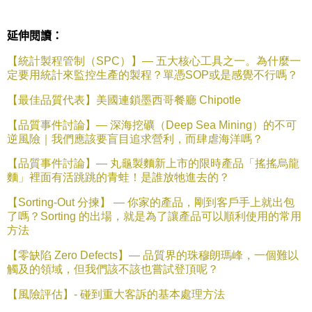
延伸閱讀：
【統計製程管制（
SPC
）】—
五大核心工具之一。為什麼一
定要用統計來監控生產的製程？單憑
SOP
或是感覺不行嗎？
【最佳品質代表】美國連鎖墨西哥餐廳
Chipotle
【品質事件討論】—
深海挖礦（
Deep Sea Mining
）的不可
逆風險｜我們應該要盲目追求營利，而肆虐海洋嗎？
【品質事件討論】—
丸龜製麵新上市的限時產品「搖搖烏龍
麵」裡面有活跳跳的青蛙！是誰放牠進去的？
【
Sorting-Out
分揀】
—
你家的產品，剛到客戶手上就出包
了嗎？
Sorting
的出場，就是為了讓產品可以順利使用的常用
方法
【零缺陷
Zero Defects
】—
品質界的珠穆朗瑪峰，一個難以
觸及的領域，但我們該不該也嘗試登頂呢？
【風險評估】
-
碰到重大客訴的基本處理方法