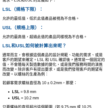
需求。
LSL
和
USL
的定義如下：
LSL
（規格下限）
：
允許的最低值，低於此值產品被視為不合格。
USL
（規格上限）
：
允許的最高值，超過此值的產品同樣視為不合格。
LSL
和
USL
如何被計算出來呢？
通常而言，會根據這個產品的設計規範、功能的需求、或是
客戶的期望來確定。
LSL
和
USL
確認後
，
通常是一個固定的
值，不會隨每天製造數據的變化，或是我們服務時間的演進
而改變。除非客戶有提出要求，或是我們發現客戶的期望有
改變。以螺絲的生產為例：
若顧客需求螺絲直徑為
10 ± 0.2mm
，那麼：
LSL
= 9.8 mm
USL
= 10.2 mm
只要螺絲的直徑超出這個範圍（如
9.75 mm
或
10.25