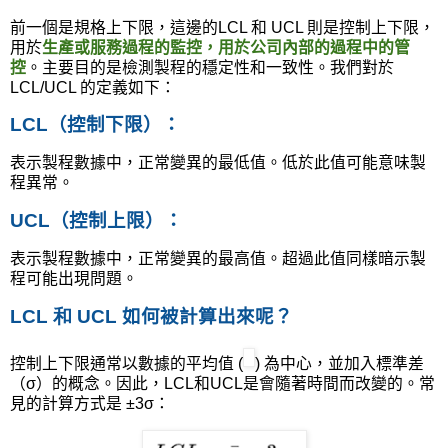
前一個是規格上下限，這邊的
LCL
和
UCL
則是控制上下限，
用於
生產或服務過程的監控，用於公司內部的過程中的管
控
。主要目的是檢測製程的穩定性和一致性。我們對於
LCL/UCL
的定義如下：
LCL
（控制下限）
：
表示製程數據中，正常變異的最低值。低於此值可能意味製
程異常。
UCL
（控制上限）
：
表示製程數據中，正常變異的最高值。超過此值同樣暗示製
程可能出現問題。
LCL 和 UCL
如何被計算出來呢？
控制上下限通常以數據的平均值
(
)
為中心，並加入標準差
（
σ
）的概念。因此，
LCL
和
UCL
是會隨著時間而改變的。常
見的計算方式是
±3σ
：