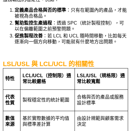
定義產品合格與否的標準
：只有在範圍內的產品，才能
被視為合格品。
幫助監控生產過程
：透過
SPC
（統計製程控制），可
以在偏離範圍之前預警問題。
促進製程改善
：若
LCL
和
UCL
隨時間移動，比如每天
逐漸向一個方向移動，可能就有什麼地方出問題。
LSL/USL
與
LCL/UCL
的相關性
LCL/UCL
（控制限）通
LSL/USL
（規格限）通
特性
常比較嚴格
常比較寬鬆
代表
合格與否的產品或服務
製程穩定性的統計範圍
性質
設計標準
數值
基於實際數據的平均值
由設計規範與顧客需求
來源
與標準差計算
決定