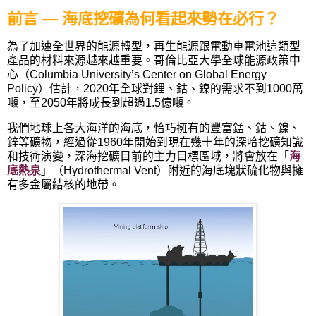
前言 — 海底挖礦為何看起來勢在必行？
為了加速全世界的能源轉型，再生能源跟電動車電池這類型
產品的材料來源越來越重要。哥倫比亞大學全球能源政策中
心（
Columbia University’s Center on Global Energy
Policy
）估計，
2020
年全球對鋰、鈷、鎳的需求不到
1000
萬
噸，至
2050
年將成長到超過
1.5
億噸。
我們地球上各大海洋的海底，恰巧擁有的豐富錳、鈷、鎳、
鋅等礦物，經過從1960年開始到現在幾十年的深哈挖礦知識
和技術演變，深海挖礦目前的主力目標區域，將會放在「
海
底熱泉
」（Hydrothermal Vent）附近的海底塊狀硫化物與擁
有多金屬結核的地帶。