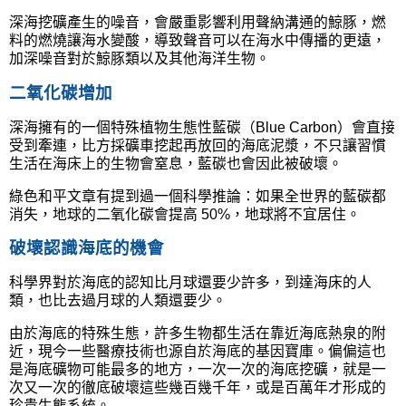
深海挖礦產生的噪音，會嚴重影響利用聲納溝通的鯨豚，燃
料的燃燒讓海水變酸，導致聲音可以在海水中傳播的更遠，
加深噪音對於鯨豚類以及其他海洋生物。
二氧化碳增加
深海擁有的一個特殊植物生態性藍碳（Blue Carbon）會直接
受到牽連，比方採礦車挖起再放回的海底泥漿，不只讓習慣
生活在海床上的生物會窒息，藍碳也會因此被破壞。
綠色和平文章有提到過一個科學推論：如果全世界的藍碳都
消失，地球的二氧化碳會提高 50%，地球將不宜居住。
破壞認識海底的機會
科學界對於海底的認知比月球還要少許多，到達海床的人
類，也比去過月球的人類還要少。
由於海底的特殊生態，許多生物都生活在靠近海底熱泉的附
近，現今一些醫療技術也源自於海底的基因寶庫。偏偏這也
是海底礦物可能最多的地方，一次一次的海底挖礦，就是一
次又一次的徹底破壞這些幾百幾千年，或是百萬年才形成的
珍貴生態系統。