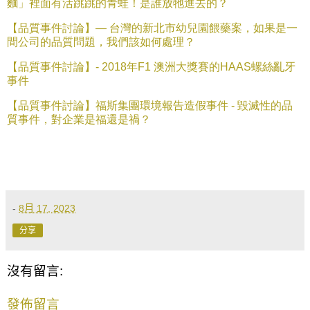
麵」裡面有活跳跳的青蛙！是誰放牠進去的？
【品質事件討論】—
台灣的新北市幼兒園餵藥案，如果是一
間公司的品質問題，我們該如何處理？
【品質事件討論】
- 2018
年
F1
澳洲大獎賽的
HAAS
螺絲亂牙
事件
【品質事件討論】福斯集團環境報告造假事
件
-
毀滅性的品
質事件，對企業是福還是禍？
-
8月 17, 2023
分享
沒有留言:
發佈留言