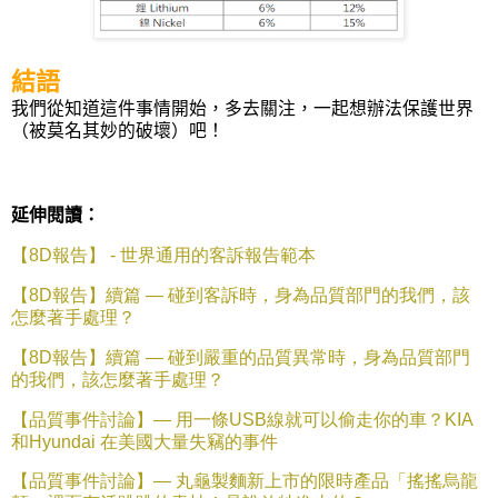
結語
我們從知道這件事情開始，多去關注，一起想辦法保護世界
（被莫名其妙的破壞）吧！
延伸閱讀：
【
8D
報告】
-
世界通用的客訴報告範本
【
8D
報告】續篇
—
碰到客訴時，身為品質部門的我們，該
怎麼著手處理？
【
8D
報告】續篇
—
碰到嚴重的品質異常時，身為品質部門
的我們，該怎麼著手處理？
【品質事件討論】—
用一條
USB
線就可以偷走你的車？
KIA
和
Hyundai
在美國大量失竊的事件
【品質事件討論】—
丸龜製麵新上市的限時產品「搖搖烏龍