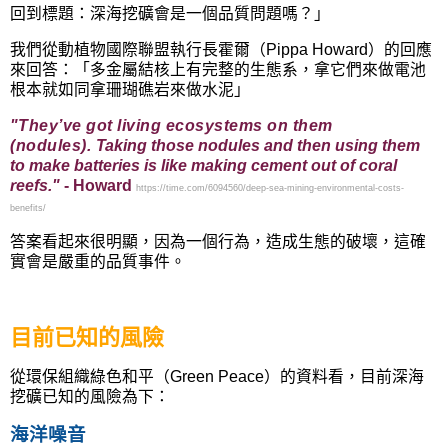
回到標題：深海挖礦會是一個品質問題嗎？」
我們從動植物國際聯盟執行長霍爾（
Pippa Howard
）的回應
來回答：「多金屬結核上有完整的生態系，拿它們來做電池
根本就如同拿珊瑚礁岩來做水泥」
"
They’ve got living ecosystems on them
(
nodules
)
.
Taking those nodules and then using them
to make batteries is like making cement out of coral
reefs."
- Howard
https://time.com/6094560/deep-sea-mining-environmental-costs-
benefits/
答案看起來很明顯，因為一個行為，造成生態的破壞，這確
實會是嚴重的品質事件。
目前已知的風險
從環保組織綠色和平（Green Peace）的資料看，目前深海
挖礦已知的風險為下：
海洋噪音