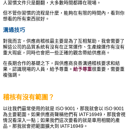
人習慣文件只是翻翻，大多數時間都蹲在現場。
但不管你習慣的流程是什麼，能夠在有限的時間內，看到你
想看的所有東西就好。
溝通技巧
對我而言，供應商稽核最主要是為了互相幫助，我會需要了
解這公司的品質系統有沒有在正常運作、生產線運作有沒有
重大瑕疵，同時也會把一些正確的觀念帶給供應商。
在長期合作的基礎之下，與供應商良善溝通稽核要求和結
果，認識現場的人員，給予尊重。
給予尊重
很重要，需要重
複強調。
稽核有沒有範圍？
以往我們最常使用的就是 ISO 9001，那我就會以 ISO 9001
為主要範圍。如果供應商聲稱他們有 IATF16949，那我會視
情況看深入一點；如果我們這次要看的就是車用相關的產
品，那我就會把範圍擴大到 IATF16949。