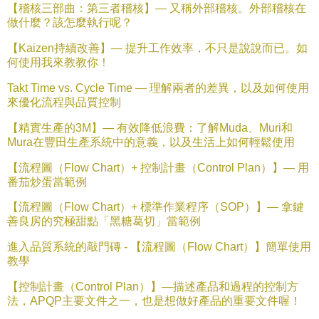
【稽核三部曲：第三者稽核】—
又稱外部稽核。外部稽核在
做什麼？該怎麼執行呢？
【
Kaizen
持
續改善】—
提升工作效率，不只是說說而已。如
何使用我來教教你！
Takt Time vs. Cycle Time
—
理解兩者的差異，以及如何使用
來優化流程與品質控制
【精實生產的
3M
】—
有效降低浪費：了解
Muda
、
Muri
和
Mura
在豐田生產系統中的意義，以及生活上如何輕鬆使用
【流程圖（
Flow Chart
）
+
控制計畫（
Control Plan
）】—
用
番茄炒蛋當範例
【流程圖（
Flow Chart
）
+
標準作業程序（
SOP
）】—
拿鍵
善良房的究極甜點「黑糖葛切」當範例
進入品質系統的敲門磚
-
【流程圖（
Flow Chart
）】簡單使用
教學
【控制計畫（
Control Plan
）】
—
描述產品和過程的控制方
法，
APQP
主要文件之一，也是想做好產品的重要文件喔！