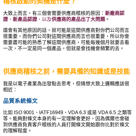
稽核啟動的契機是什麼？
大致上而言，有三個會需要供應商稽核的原因：
新廠商認
證
、
新產品認證
、以及
供應商的產品出了大問題
。
還會有其他原因的話，就可能是這間供應商對你們公司而言
很重要，而你們公司對這間供應商而言也很重要，所以你會
需要盡可能的熟悉了解這間供應商，可能每幾個月就要去看
一次，不一定是同一個產品，但就是會找機會頻繁的去。
供應商稽核之前，需要具備的知識或是技能
我是以電子產業為出發點去思考，但猜想大致上邏輯應該很
相近：
品質系統條文
比如 ISO 9001、IATF16949、VDA 6.3 或是 VDA 6.5 之類等
等。能夠對條文本身的有一定理解會更好，因為偶爾也會碰
到供應商負責客戶稽核的人員打開條文開始跟你比對於條文
的理解程度。