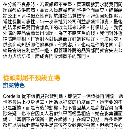
在分析不良品時，若資訊還不完整，管理層就要求將我們問
題歸咎於供應商，品質人員應盡可能堅持全面調查，確保結
論公正。這種獨立性有助於維護品質標準，避免因短期壓力
犧牲長期可靠性。每一次牽扯到公司利益都選擇卸責，最後
的結果就是我們會離真正的改善越來越遠。打個比方，我們
外購的產品偶爾會出問題，為了不賠客戶的錢，我們對外選
擇隱瞞真相，打算對內對供應商好好調教就好。一次兩次，
供應商就知道即便他再爛，他的客戶，也就是你的老闆，都
總是會站在利益那一邊，但管理外購的品質部門就會失去公
信力與話語權，變成專門收爛攤子的部門。
從頭到尾不預設立場
辦案特色
Cordelia
從不讓偏見影響判斷，即便某一個證據再明顯，她
也不會馬上投身進去，因為以犯案的角度而言，她需要的不
只是證據，而是背後的動機。她不會因某人是高階官員而排
除嫌疑，也不會因某人看似無辜而輕易相信。她在影集裡面
說：「真相不在頭銜，而在證據。」在調查初期，許多畫面
都可以讓我們懷疑兇手是某位不受歡迎的幕僚，但她只專心