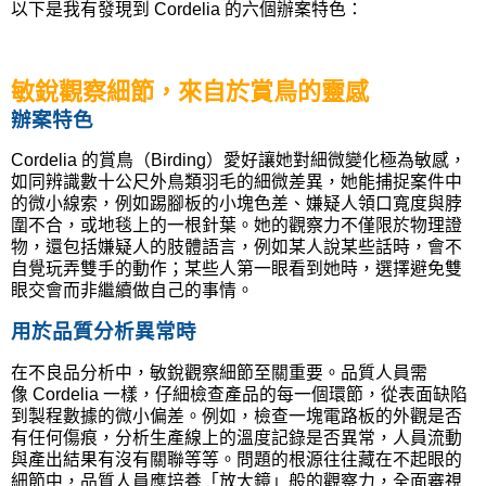
以下是我有發現到
Cordelia
的六個辦案特色：
敏銳觀察細節，來自於賞鳥的靈感
辦案特色
Cordelia
的賞鳥（
Birding
）愛好讓她對細微變化極為敏感，
如同辨識數十公尺外鳥類羽毛的細微差異，她能捕捉案件中
的微小線索，例如踢腳板的小塊色差、嫌疑人領口寬度與脖
圍不合，或地毯上的一根針葉。她的觀察力不僅限於物理證
物，還包括嫌疑人的肢體語言，例如某人說某些話時，會不
自覺玩弄雙手的動作；某些人第一眼看到她時，選擇避免雙
眼交會而非繼續做自己的事情。
用於品質分析異常時
在不良品分析中，敏銳觀察細節至關重要。品質人員需
像
Cordelia
一樣，仔細檢查產品的每一個環節，從表面缺陷
到製程數據的微小偏差。例如，檢查一塊電路板的外觀是否
有任何傷痕，分析生產線上的溫度記錄是否異常，人員流動
與產出結果有沒有關聯等等。問題的根源往往藏在不起眼的
細節中，品質人員應培養「放大鏡」般的觀察力，全面審視