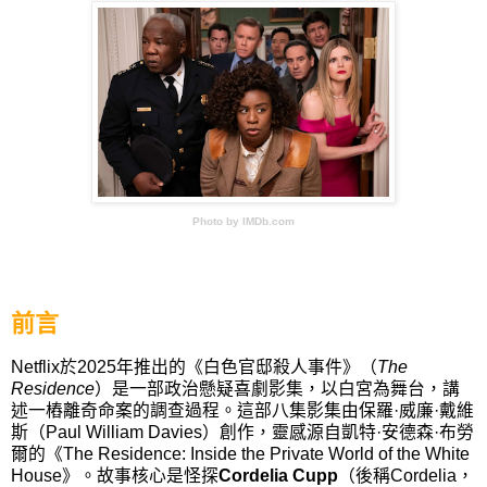
Photo by IMDb.com
前言
Netflix
於
2025
年推出的《白色官邸殺人事件》（
The
Residence
）是一部政治懸疑喜劇影集，以白宮為舞台，講
述一樁離奇命案的調查過程。這部八集影集由保羅
·
威廉
·
戴維
斯（
Paul William Davies
）創作，靈感源自凱特
·
安德森
·
布勞
爾的《
The Residence: Inside the Private World of the White
House
》。故事核心是怪探
Cordelia Cupp
（後稱
Cordelia
，