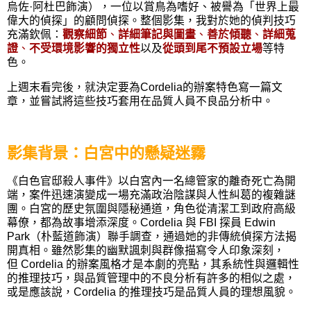
烏佐
·
阿杜巴飾演），一位以賞鳥為嗜好、被譽為「世界上最
偉大的偵探」的顧問偵探。整個影集，我對於她的偵判技巧
充滿欽佩：
觀察細節
、
詳細筆記與圖畫
、
善於傾聽
、
詳細蒐
證
、
不受環境影響的獨立性
以及
從頭到尾不預設立場
等特
色。
上週末看完後，就決定要為
Cordelia
的辦案特色寫一篇文
章，並嘗試將這些技巧套用在品質人員不良品分析中。
影集背景：白宮中的懸疑迷霧
《白色官邸殺人事件》以白宮內一名總管家的離奇死亡為開
端，案件迅速演變成一場充滿政治陰謀與人性糾葛的複雜謎
團。白宮的歷史氛圍與隱秘通道，角色從清潔工到政府高級
幕僚，都為故事增添深度。
Cordelia
與
FBI
探員
Edwin
Park
（朴藍道飾演）聯手調查，通過她的非傳統偵探方法揭
開真相。雖然影集的幽默諷刺與群像描寫令人印象深刻，
但
Cordelia
的辦案風格才是本劇的亮點，其系統性與邏輯性
的推理技巧，與品質管理中的不良分析有許多的相似之處，
或是應該說，
Cordelia
的推理技巧是品質人員的理想風貌。