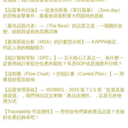
【品質事件討論】—
從迷你影集《零日風暴》（
Zero day
）
的恐怖攻擊事件，看看政府面對重大問題時的思維
〔最佳品質代表〕—《
The Bear
》的品質之道：一場關於改
變、細節與成長的高壓試煉
【量測系統分析（
MSA
）的計數型分析】—
KAPPA
檢定，
判定人員的檢驗能力
【統計製程管制（
SPC
）】—
五大核心工具之一。為什麼一
定要用統計來監控生產的製程？單憑
SOP
或是感覺不行嗎？
【流程圖（
Flow Chart
）
+
控制計畫（
Control Plan
）】—
用
番茄炒蛋當範例
【品質管理系統】—
ISO9001
：
2015
第
7.1.5
章「監督及量
測資源」，我們用白話文來聊「產品追溯性」，以及它的使
用方式
【
Traceability
可追溯性】—
想管好你們家的產品品質？先做
好生產紀錄表吧！