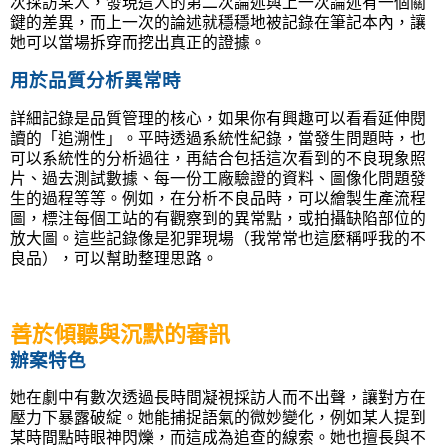
次採訪某人，發現這人的第二次論述與上一次論述有一個關
鍵的差異，而上一次的論述就穩穩地被記錄在筆記本內，讓
她可以當場拆穿而挖出真正的證據。
用於品質分析異常時
詳細記錄是品質管理的核心，如果你有興趣可以看看延伸閱
讀的「追溯性」。平時透過系統性紀錄，當發生問題時，也
可以系統性的分析過往，再結合包括這次看到的不良現象照
片、過去測試數據、每一份工廠驗證的資料、圖像化問題發
生的過程等等。例如，在分析不良品時，可以繪製生產流程
圖，標注每個工站的有觀察到的異常點，或拍攝缺陷部位的
放大圖。這些記錄像是犯罪現場（我常常也這麼稱呼我的不
良品），可以幫助整理思路。
善於傾聽與沉默的審訊
辦案特色
她在劇中有數次透過長時間凝視採訪人而不出聲，讓對方在
壓力下暴露破綻。她能捕捉語氣的微妙變化，例如某人提到
某時間點時眼神閃爍，而這成為追查的線索。她也擅長與不