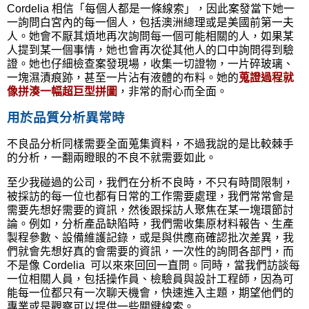
Cordelia
相信「每個人都是一條線索」，因此案發當下她一
一詢問白宮內的每一個人，包括澳洲總理或是美國前第一夫
人。她會不厭其煩地再次詢問每一個可能相關的人，如果某
人提到某一個事情，她也會再次從其他人的口中詢問得到驗
證。她也仔細檢查案發現場，收集一切證物，一片碎玻璃、
一塊濕漬痕跡，甚至一片沾有液體的布料。她的
蒐證過程就
像拼湊一幅超巨型拼圖
，非常的耐心而全面。
用於品質分析異常時
不良品分析同樣需要全面蒐集資料，不過我說的是比較棘手
的分析，一翻兩瞪眼的不良不就需要如此。
至少我碰過的公司，我們在分析不良時，不只有時間限制，
被採訪的每一位也都有日常的工作需要處理，我們常常會是
需要先想好需要的資訊，然後跟採訪人聚焦在某一塊環節討
論。例如，分析產品缺陷時，我們需收集原材料報告、生產
製程參數、設備維護記錄，或是與供應商確認批次差異，我
們就會先想好真的會需要的資訊，一次性的詢問各部門，而
不是像
Cordelia
可以來來回回一直問。同時，當我們訪談每
一位相關人員，包括操作員、檢驗員與設計工程師，因為可
能每一位都只有一次聊天機會，快速進入主題，期望他們的
專業或是觀察可以提供一些關鍵線索。