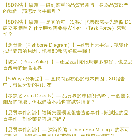
【
8D
報告】續篇
—
碰到嚴重的品質異常時，身為品質部門
的我們，該怎麼著手處理？
【
8D
報告】續篇
—
是真的每一次客戶抱怨都需要先遵照
D1
建立團隊嗎？
什麼時候需要專案小組
（
Task Force
）來幫
忙？
【魚骨圖（
Fishbone Diagram
）】
–
品管七大手法，視覺化
找出問題的原因，也是
8D
報告好幫手喔！
【防呆（
Poka-Yoke
）】
–
產品設計階段時越多越好，也是品
質改善的最高境界
【
5 Whys
分析法】
—
直搗問題核心的根本原因，
8D
報告
中，根因分析的好朋友！
【零缺陷
Zero Defects
】—
品質界的珠穆朗瑪峰，一個難以
觸及的領域，但我們該不該也嘗試登頂呢？
【品質事件討論】福斯集團環境報告造假事件
-
毀滅性的品
質事件，對企業是福還是禍？
【品質事件討論】—
深海挖礦（
Deep Sea Mining
）的不可
逆風險｜我們應該要盲目追求營利，而肆虐海洋嗎？