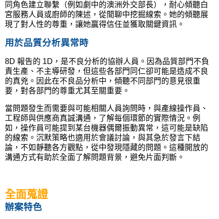
同角色建立聯繫（例如劇中的澳洲外交部長），耐心傾聽白
宮服務人員或廚師的陳述，從閒聊中挖掘線索。她的傾聽展
現了對人性的尊重，讓她贏得信任並獲取關鍵資訊。
用於品質分析異常時
8D
報告的
1D
，是不良分析的協辦人員。因為品質部門不負
責生產、不主導研發，但這些各部門同仁卻可能是造成不良
的真兇。因此在不良品分析中，傾聽不同部門的意見很重
要，對各部門的尊重尤其至關重要。
當問題發生而需要與可能相關人員詢問時，與產線操作員、
工程師與供應商真誠溝通，了解每個環節的實際情況。例
如，操作員可能提到某台機器偶爾振動異常，這可能是缺陷
的線索。沉默策略也適用於會議討論，與其急於發言下結
論，不如靜聽各方觀點，從中發現隱藏的問題。這種開放的
溝通方式有助於全面了解問題背景，避免片面判斷。
全面蒐證
辦案特色