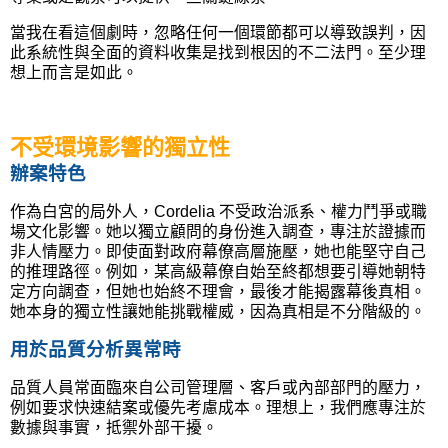
當我在看這個劇時，忽略任何一個環節都可以導致誤判，因
此系統性與全面的資料收集是找到根因的不二法門。至少理
想上而言是如此。
不受環境影響的獨立性
辦案特色
作為白宮的局外人，
Cordelia
不受政治派系、權力鬥爭或職
場文化影響。她以獨立顧問的身份進入調查，專注於證據而
非人情壓力。即使面對政府幕僚高層施壓，她也能堅守自己
的推理路徑。例如，某高級幕僚自始至終都想要引導她朝特
定方向調查，但她也始終不理會，最後才能揭露幕後真相。
她本身的獨立性讓她能挑戰權威，因為真相是不分階級的。
用於品質分析異常時
品質人員常面臨來自公司管理層、客戶或內部部門的壓力，
例如要求快速結案或優先考慮成本。理想上，我們應專注於
數據與事實，抵禦外部干擾。