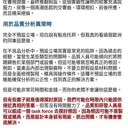
在審視證據，最終推翻假設。這個客觀性讓她的結案充滿說
服力，就像一個高潮迭起的交響曲，環環相扣、前後呼應，
而且精采絕倫。
用於品質分析異常時
完全不預設立場，坦白說有點烏托邦，但我真的看過我歐洲
的同事這麼做。
在不良品分析中，預設立場其實是常見的陷阱。因為過去的
經驗，當發生某些類型的問題時，品質人員可能傾向於將問
題歸咎於某個部門或設備，但這可能導致忽略真正的根因。
例如，當產品內部出現裂痕時，不要立即假設是材料問題，
而是全面檢視製程、模具與操作條件。這種不預設立場的思
維能確保分析的公正性，找到真正的解決方案。
但是可能非常花時間和金錢，而你的老闆不會讓你這麼做。
但有些案子就是值得探討原因，我們可能在時限內只能提供
接近真相的答案
，但等沒有時間壓力了，
品質和研發人員是
可以組成一個
task force
去探討根因，因為根因可能不是製
程或模具，而是設計本身就有瑕疵，抓出問題，才有機會徹
底解決。