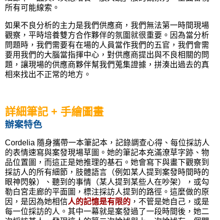
所有可能線索。
如果不良分析的主力是我們供應商，我們無法第一時間現場
觀察，平時培養雙方合作夥伴的氛圍就很重要。因為當分析
問題時，我們需要有在場的人員當作我們的五官，我們會需
要用我們的大腦當指揮中心，對供應商提出與不良相關的問
題，讓現場的供應商夥伴幫我們蒐集證據，拼湊出過去的真
相來找出不正常的地方。
詳細筆記 + 手繪圖畫
辦案特色
Cordelia
隨身攜帶一本筆記本，記錄調查心得、每位採訪人
的表情速寫與案發現場草圖。她的筆記本充滿潦草字跡、物
品位置圖，而這正是她推理的基石。她會寫下與畫下觀察到
採訪人的所有細節，肢體語言（例如某人提到案發時間時的
眼神閃躲）、聽到的事情（某人提到某些人在吵架），或勾
勒白宮走廊的平面圖，標注採訪人提到的路徑。這麼做的原
因，是因為她相信
人的記憶是有限的
，不管是她自己，或是
每一位採訪的人。其中一幕就是案發過了一段時間後，她二